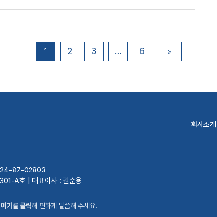
1
2
3
…
6
»
회사소개
4-87-02803
 301-A호 | 대표이사 : 권순용
은
여기를 클릭
해 편하게 말씀해 주세요.