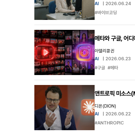
AI
|
2026.06.24
#바이브코딩
메타와 구글, 어디
아델리콩귄
AI
|
2026.06.23
#구글
#메타
앤트로픽 미소스(M
디온(DION)
AI
|
2026.06.22
#ANTHROPIC