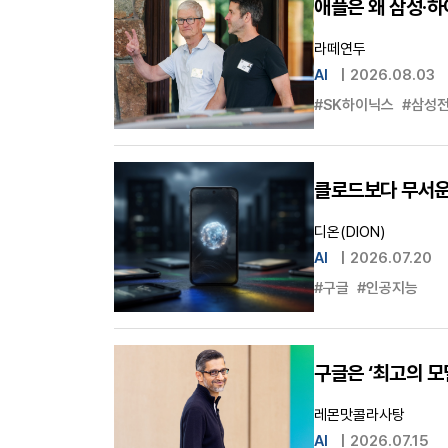
애플은 왜 삼성·
라떼연두
AI
|
2026.08.03
#SK하이닉스
#삼성
클로드보다 무서운,
디온(DION)
AI
|
2026.07.20
#구글
#인공지능
구글은 ‘최고의 모
레몬맛콜라사탕
AI
|
2026.07.15