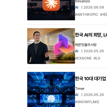
Vincenzo
AI
|
2026.06.09
#ANTHROPIC
#세
한국 AI의 희망, L
레몬맛콜라사탕
AI
|
2026.05.29
#EXAONE
#LG
한국 10대 대기업 
Timer
AI
|
2026.05.26
#SNOWFLAKE