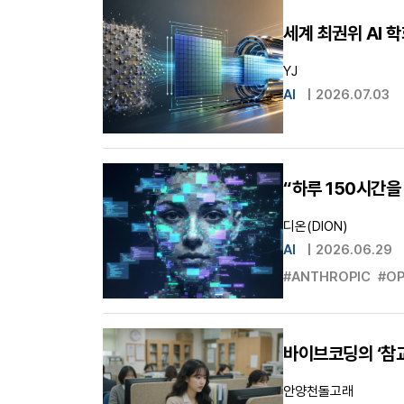
세계 최권위 AI 
YJ
AI
|
2026.07.03
“하루 150시간을
디온(DION)
AI
|
2026.06.29
#ANTHROPIC
#OP
바이브코딩의 ‘참교
안양천돌고래