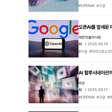
#OPENAI
#구글
오픈AI를 앞세운 
레몬맛콜라사탕
AI
|
2025.06.19
#구글
#마이크로소프
AI 할루시네이션의
라온
AI
|
2025.06.17
#OPENAI
#구글
#