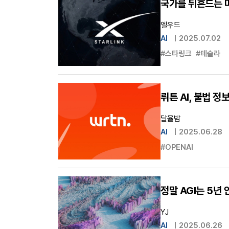
국가를 뒤흔드는 머
엘우드
AI
|
2025.07.02
#스타링크
#테슬라
뤼튼 AI, 불법 
달율밤
AI
|
2025.06.28
#OPENAI
정말 AGI는 5년
YJ
AI
|
2025.06.26