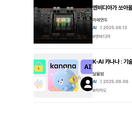
엔비디아가 쏘아올린
라떼연두
AI
|
2025.06.13
#엔비디아
K-AI 카나나 : 
달율밤
AI
|
2025.06.06
#카카오