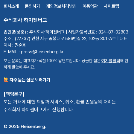
회사소개
문의하기
개인정보처리방침
이용약관
사이트맵
주식회사 하이젠버그
법인명(상호) : 주식회사 하이젠버그 | 사업자등록번호 : 824-87-02803
주소 : (22737) 인천 서구 중봉대로 586번길 22, 102동 301-A호 | 대표
이사 : 권순용
E-MAIL : press@heisenberg.kr
모든 문의는 대표자가 직접 100% 답변드립니다. 궁금한 점은
여기를 클릭
해 편
하게 말씀해 주세요.
자주 묻는 질문 보러가기
[책임문구]
모든 거래에 대한 책임과 서비스, 취소, 환불 민원등의 처리는
주식회사 하이젠버그에서 진행합니다.
© 2025 Heisenberg.