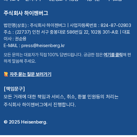
주식회사 하이젠버그
법인명(상호) : 주식회사 하이젠버그 | 사업자등록번호 : 824-87-02803
주소 : (22737) 인천 서구 중봉대로 586번길 22, 102동 301-A호 | 대표
이사 : 권순용
E-MAIL : press@heisenberg.kr
모든 문의는 대표자가 직접 100% 답변드립니다. 궁금한 점은
여기를 클릭
해 편
하게 말씀해 주세요.
자주 묻는 질문 보러가기
[책임문구]
모든 거래에 대한 책임과 서비스, 취소, 환불 민원등의 처리는
주식회사 하이젠버그에서 진행합니다.
© 2025 Heisenberg.