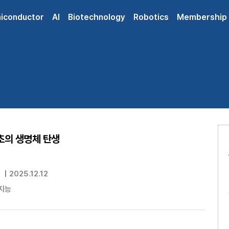
iconductor
AI
Biotechnology
Robotics
Membership
초의 생명체 탄생
|
2025.12.12
지능