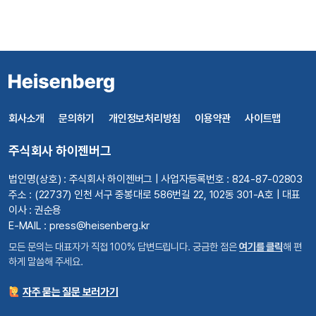
회사소개
문의하기
개인정보처리방침
이용약관
사이트맵
주식회사 하이젠버그
법인명(상호) : 주식회사 하이젠버그 | 사업자등록번호 : 824-87-02803
주소 : (22737) 인천 서구 중봉대로 586번길 22, 102동 301-A호 | 대표
이사 : 권순용
E-MAIL : press@heisenberg.kr
모든 문의는 대표자가 직접 100% 답변드립니다. 궁금한 점은
여기를 클릭
해 편
하게 말씀해 주세요.
자주 묻는 질문 보러가기