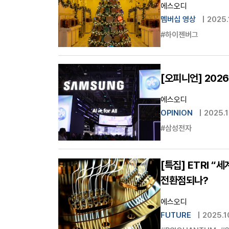
에스오디
멤버십 영상
|
2025.
#하이젠버그
[오피니언] 202
에스오디
OPINION
|
2025.1
#삼성전자
[특집] ETRI “
전환점되나?
에스오디
FUTURE
|
2025.1