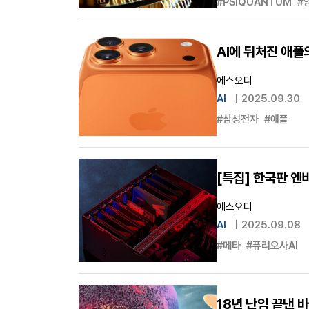
#PSIQUANTUM
#
AI에 뒤처진 애플
에스오디
AI
|
2025.09.30
#삼성전자
#애플
[특집] 한국판 엔
에스오디
AI
|
2025.09.08
#메타
#퓨리오사AI
18년 난임 끝낸 