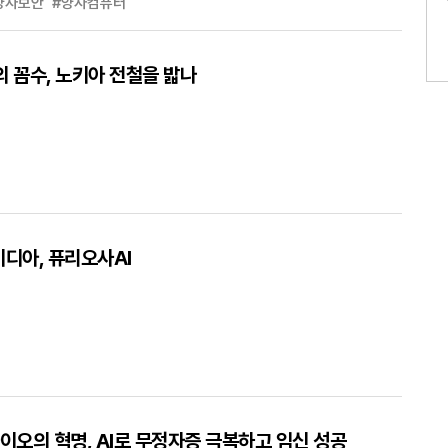
양자보안
#양자컴퓨터
의 꼼수, 노키아 전철을 밟나
비디아, 퓨리오사AI
바이오의 혁명, AI로 무정자증 극복하고 임신 성공