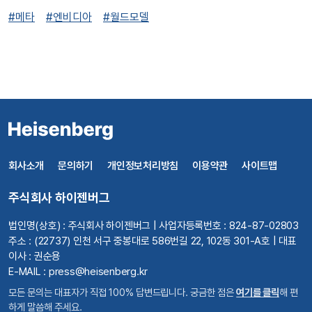
#메타
#엔비디아
#월드모델
회사소개
문의하기
개인정보처리방침
이용약관
사이트맵
주식회사 하이젠버그
법인명(상호) : 주식회사 하이젠버그 | 사업자등록번호 : 824-87-02803
주소 : (22737) 인천 서구 중봉대로 586번길 22, 102동 301-A호 | 대표
이사 : 권순용
E-MAIL : press@heisenberg.kr
모든 문의는 대표자가 직접 100% 답변드립니다. 궁금한 점은
여기를 클릭
해 편
하게 말씀해 주세요.