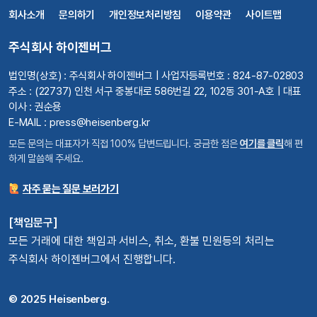
회사소개
문의하기
개인정보처리방침
이용약관
사이트맵
주식회사 하이젠버그
법인명(상호) : 주식회사 하이젠버그 | 사업자등록번호 : 824-87-02803
주소 : (22737) 인천 서구 중봉대로 586번길 22, 102동 301-A호 | 대표
이사 : 권순용
E-MAIL : press@heisenberg.kr
모든 문의는 대표자가 직접 100% 답변드립니다. 궁금한 점은
여기를 클릭
해 편
하게 말씀해 주세요.
자주 묻는 질문 보러가기
[책임문구]
모든 거래에 대한 책임과 서비스, 취소, 환불 민원등의 처리는
주식회사 하이젠버그에서 진행합니다.
© 2025 Heisenberg.