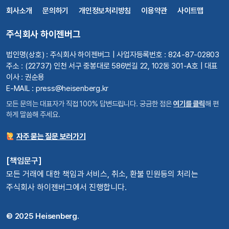
회사소개
문의하기
개인정보처리방침
이용약관
사이트맵
주식회사 하이젠버그
법인명(상호) : 주식회사 하이젠버그 | 사업자등록번호 : 824-87-02803
주소 : (22737) 인천 서구 중봉대로 586번길 22, 102동 301-A호 | 대표
이사 : 권순용
E-MAIL : press@heisenberg.kr
모든 문의는 대표자가 직접 100% 답변드립니다. 궁금한 점은
여기를 클릭
해 편
하게 말씀해 주세요.
자주 묻는 질문 보러가기
[책임문구]
모든 거래에 대한 책임과 서비스, 취소, 환불 민원등의 처리는
주식회사 하이젠버그에서 진행합니다.
© 2025 Heisenberg.