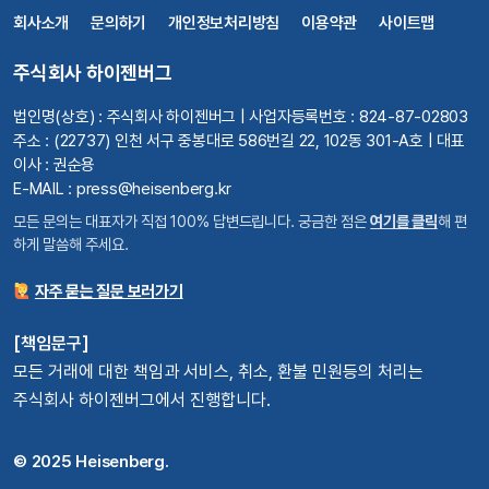
회사소개
문의하기
개인정보처리방침
이용약관
사이트맵
주식회사 하이젠버그
법인명(상호) : 주식회사 하이젠버그 | 사업자등록번호 : 824-87-02803
주소 : (22737) 인천 서구 중봉대로 586번길 22, 102동 301-A호 | 대표
이사 : 권순용
E-MAIL : press@heisenberg.kr
모든 문의는 대표자가 직접 100% 답변드립니다. 궁금한 점은
여기를 클릭
해 편
하게 말씀해 주세요.
자주 묻는 질문 보러가기
[책임문구]
모든 거래에 대한 책임과 서비스, 취소, 환불 민원등의 처리는
주식회사 하이젠버그에서 진행합니다.
© 2025 Heisenberg.