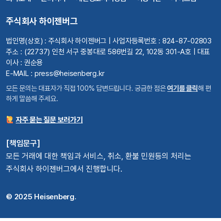
주식회사 하이젠버그
법인명(상호) : 주식회사 하이젠버그 | 사업자등록번호 : 824-87-02803
주소 : (22737) 인천 서구 중봉대로 586번길 22, 102동 301-A호 | 대표
이사 : 권순용
E-MAIL : press@heisenberg.kr
모든 문의는 대표자가 직접 100% 답변드립니다. 궁금한 점은
여기를 클릭
해 편
하게 말씀해 주세요.
자주 묻는 질문 보러가기
[책임문구]
모든 거래에 대한 책임과 서비스, 취소, 환불 민원등의 처리는
주식회사 하이젠버그에서 진행합니다.
© 2025 Heisenberg.