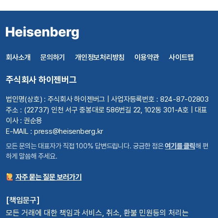
회사소개
문의하기
개인정보처리방침
이용약관
사이트맵
주식회사 하이젠버그
법인명(상호) : 주식회사 하이젠버그 | 사업자등록번호 : 824-87-02803
주소 : (22737) 인천 서구 중봉대로 586번길 22, 102동 301-A호 | 대표
이사 : 권순용
E-MAIL : press@heisenberg.kr
모든 문의는 대표자가 직접 100% 답변드립니다. 궁금한 점은
여기를 클릭
해 편
하게 말씀해 주세요.
자주 묻는 질문 보러가기
[책임문구]
모든 거래에 대한 책임과 서비스, 취소, 환불 민원등의 처리는