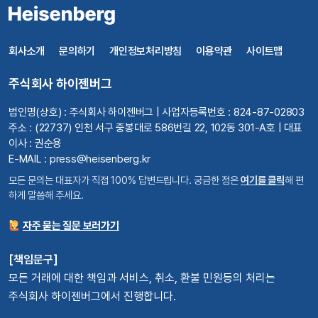
회사소개
문의하기
개인정보처리방침
이용약관
사이트맵
주식회사 하이젠버그
법인명(상호) : 주식회사 하이젠버그 | 사업자등록번호 : 824-87-02803
주소 : (22737) 인천 서구 중봉대로 586번길 22, 102동 301-A호 | 대표
이사 : 권순용
E-MAIL : press@heisenberg.kr
모든 문의는 대표자가 직접 100% 답변드립니다. 궁금한 점은
여기를 클릭
해 편
하게 말씀해 주세요.
자주 묻는 질문 보러가기
[책임문구]
모든 거래에 대한 책임과 서비스, 취소, 환불 민원등의 처리는
주식회사 하이젠버그에서 진행합니다.