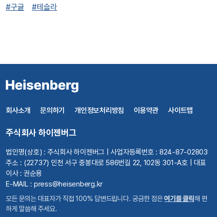
#구글
#테슬라
회사소개
문의하기
개인정보처리방침
이용약관
사이트맵
주식회사 하이젠버그
법인명(상호) : 주식회사 하이젠버그 | 사업자등록번호 : 824-87-02803
주소 : (22737) 인천 서구 중봉대로 586번길 22, 102동 301-A호 | 대표
이사 : 권순용
E-MAIL : press@heisenberg.kr
모든 문의는 대표자가 직접 100% 답변드립니다. 궁금한 점은
여기를 클릭
해 편
하게 말씀해 주세요.