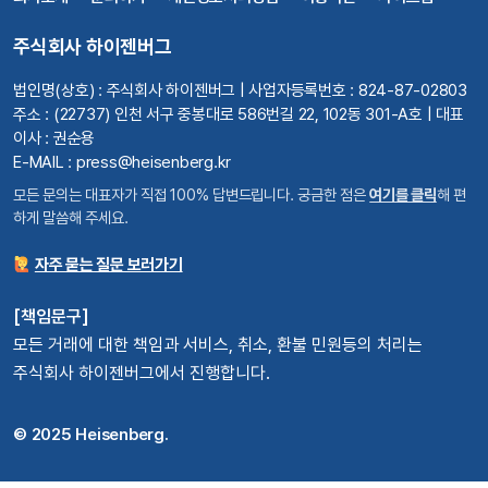
주식회사 하이젠버그
법인명(상호) : 주식회사 하이젠버그 | 사업자등록번호 : 824-87-02803
주소 : (22737) 인천 서구 중봉대로 586번길 22, 102동 301-A호 | 대표
이사 : 권순용
E-MAIL : press@heisenberg.kr
모든 문의는 대표자가 직접 100% 답변드립니다. 궁금한 점은
여기를 클릭
해 편
하게 말씀해 주세요.
자주 묻는 질문 보러가기
[책임문구]
모든 거래에 대한 책임과 서비스, 취소, 환불 민원등의 처리는
주식회사 하이젠버그에서 진행합니다.
© 2025 Heisenberg.