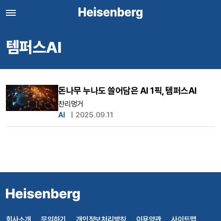
템퍼스AI
돈나무 누나도 쓸어담은 AI 1픽, 템퍼스AI
찬리멍거
AI
|
2025.09.11
회사소개
문의하기
개인정보처리방침
이용약관
사이트맵