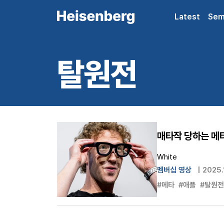
Latest
Sem
탈원전
매타작 당하는 메
White
멤버십 영상
|
2025.
#메타
#애플
#탈원전