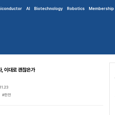
iconductor
AI
Biotechnology
Robotics
Membership
타, 이대로 괜찮은가
11.23
#한전