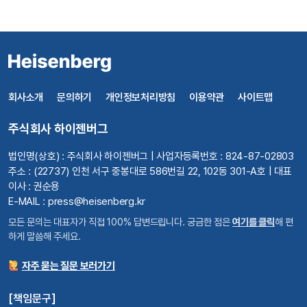
회사소개
문의하기
개인정보처리방침
이용약관
사이트맵
주식회사 하이젠버그
법인명(상호) : 주식회사 하이젠버그 | 사업자등록번호 : 824-87-02803
주소 : (22737) 인천 서구 중봉대로 586번길 22, 102동 301-A호 | 대표
이사 : 권순용
E-MAIL : press@heisenberg.kr
모든 문의는 대표자가 직접 100% 답변드립니다. 궁금한 점은
여기를 클릭
해 편
하게 말씀해 주세요.
자주 묻는 질문 보러가기
[책임문구]