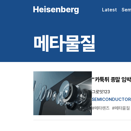
Latest
Sem
메타물질
“카툭튀 종말 임박
그로밋123
SEMICONDUCTOR
#메타렌즈
#메타물질