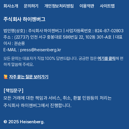
회사소개
문의하기
개인정보처리방침
이용약관
사이트맵
주식회사 하이젠버그
법인명(상호) : 주식회사 하이젠버그 | 사업자등록번호 : 824-87-02803
주소 : (22737) 인천 서구 중봉대로 586번길 22, 102동 301-A호 | 대표
이사 : 권순용
E-MAIL : press@heisenberg.kr
모든 문의는 대표자가 직접 100% 답변드립니다. 궁금한 점은
여기를 클릭
해 편
하게 말씀해 주세요.
자주 묻는 질문 보러가기
[책임문구]
모든 거래에 대한 책임과 서비스, 취소, 환불 민원등의 처리는
주식회사 하이젠버그에서 진행합니다.
© 2025 Heisenberg.